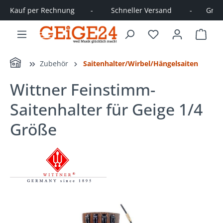
Kauf per Rechnung        -         Schneller Versand         -       Große
alt springen
Ware
Home
Zubehör
Saitenhalter/Wirbel/Hängelsaiten
Wittner Feinstimm-
Saitenhalter für Geige 1/4
Größe
Bildergalerie überspringen