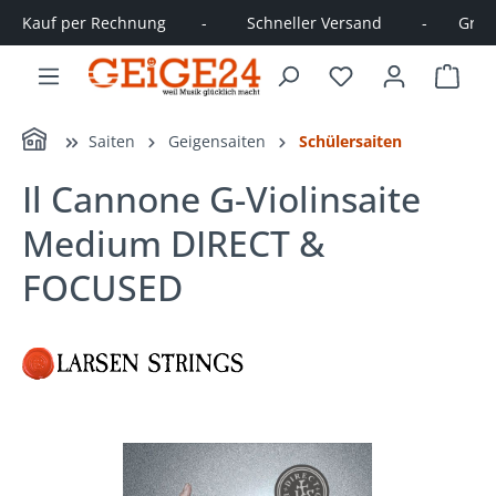
Kauf per Rechnung        -         Schneller Versand         -       Große
alt springen
Ware
Home
Saiten
Geigensaiten
Schülersaiten
Il Cannone G-Violinsaite
Medium DIRECT &
FOCUSED
Bildergalerie überspringen