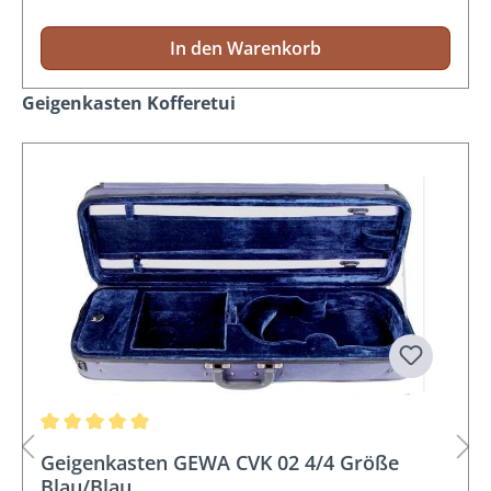
In den Warenkorb
Produktgalerie überspringen
Geigenkasten Kofferetui
Durchschnittliche Bewertung von 5 von 5 Sternen
Geigenkasten GEWA CVK 02 4/4 Größe
Blau/Blau