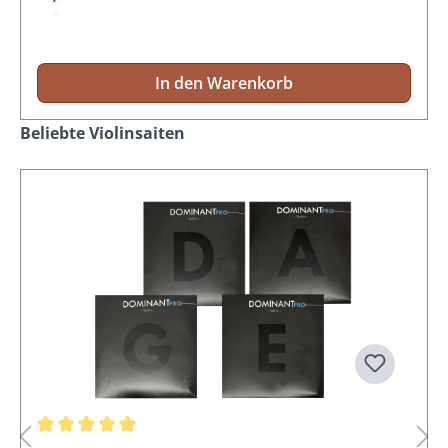
In den Warenkorb
Produktgalerie überspringen
Beliebte Violinsaiten
Durchschnittliche Bewertung von 5 von 5 Sternen