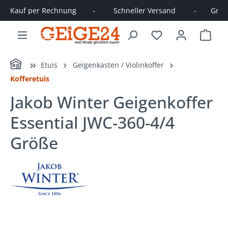
Kauf per Rechnung        -         Schneller Versand         -       Große
alt springen
Ware
Home
Etuis
Geigenkasten / Violinkoffer
Kofferetuis
Jakob Winter Geigenkoffer
Essential JWC-360-4/4
Größe
Bildergalerie überspringen