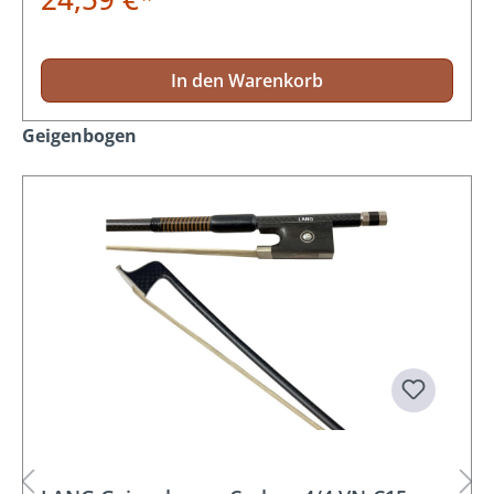
In den Warenkorb
Produktgalerie überspringen
Geigenbogen