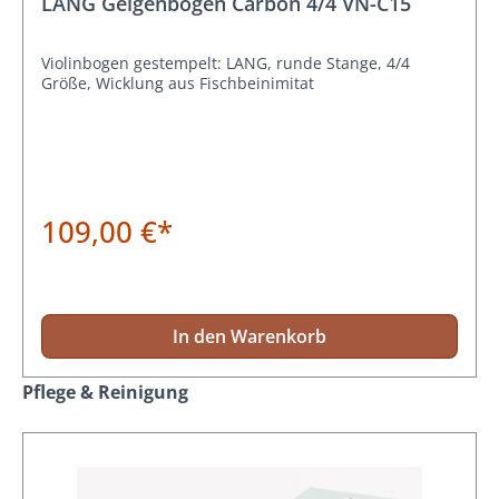
LANG Geigenbogen Carbon 4/4 VN-C15
Violinbogen gestempelt: LANG, runde Stange, 4/4
Größe, Wicklung aus Fischbeinimitat
109,00 €*
In den Warenkorb
Produktgalerie überspringen
Pflege & Reinigung