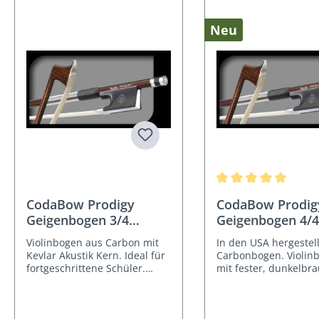
Neu
Durchschnittliche Be
CodaBow Prodigy
CodaBow Prodig
Geigenbogen 3/4
Geigenbogen 4/4
Größe
Größe
Violinbogen aus Carbon mit
In den USA hergestell
Kevlar Akustik Kern. Ideal für
Carbonbogen. Violin
fortgeschrittene Schüler.
mit fester, dunkelbr
GlobalBow.
Stange mit Kevlar Aku
Kern.