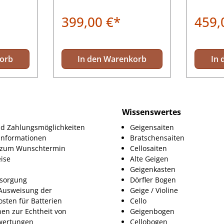
399,00 €*
459,
korb
In den Warenkorb
In 
Wissenswertes
d Zahlungsmöglichkeiten
Geigensaiten
informationen
Bratschensaiten
g zum Wunschtermin
Cellosaiten
ise
Alte Geigen
Geigenkasten
tsorgung
Dörfler Bogen
Ausweisung der
Geige / Violine
osten für Batterien
Cello
nen zur Echtheit von
Geigenbogen
ertungen
Cellobogen