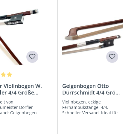
nen
nittliche Bewertung von 5 von 5 Sternen
r Violinbogen W.
Geigenbogen Otto
fler 4/4 Größe
Dürrschmidt 4/4 Größe
Germany
eit von
Violinbogen, eckige
umeister Dörfler
Fernambukstange. 4/4.
land: Geigenbogen
Schneller Versand. Ideal für
fältig ausgesuchter
den semi-professionellen
 Fernambukstange.
Einsatz im Hobbyorchester.