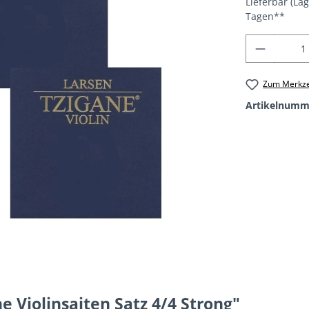
Lieferbar (La
Tagen**
Produkt
Zum Merkze
Artikelnumm
 Violinsaiten Satz 4/4 Strong"