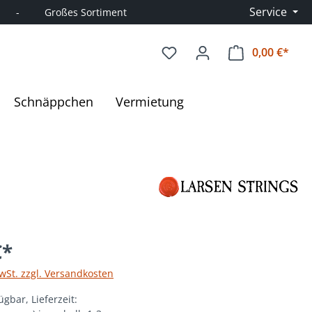
Service
      -         Großes Sortiment
0,00 €*
Ware
Schnäppchen
Vermietung
€*
MwSt. zzgl. Versandkosten
ügbar, Lieferzeit: