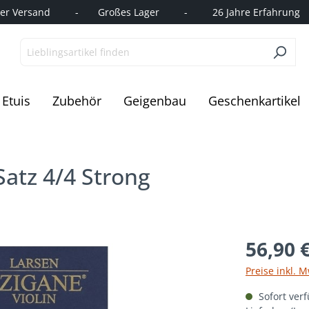
r Versand         -       Großes Lager         -         26 Jahre Erfahrung   
Etuis
Zubehör
Geigenbau
Geschenkartikel
Satz 4/4 Strong
56,90 
Preise inkl. 
Sofort verf