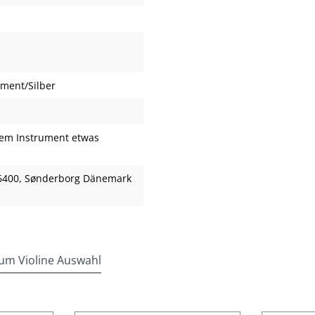
lament/Silber
em Instrument etwas
K–6400, Sønderborg Dänemark
um Violine Auswahl