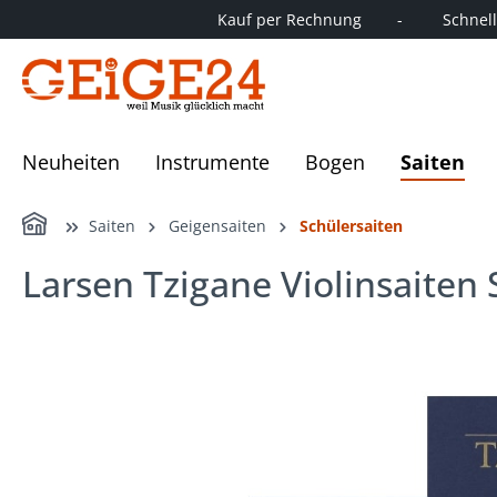
Kauf per Rechnung        -         Schnelle
springen
Zur Hauptnavigation springen
Neuheiten
Instrumente
Bogen
Saiten
Home
Saiten
Geigensaiten
Schülersaiten
Larsen Tzigane Violinsaiten 
Bildergalerie überspringen