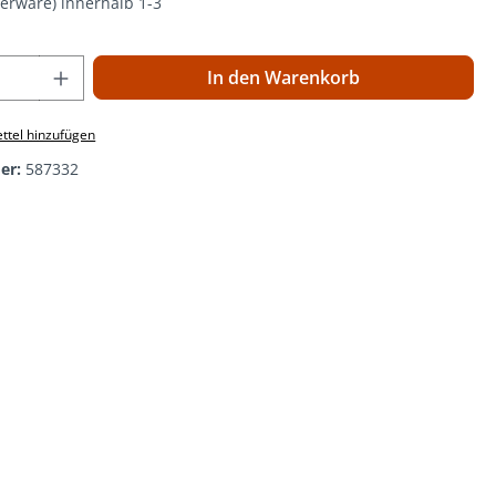
gerware) innerhalb 1-3
 Anzahl: Gib den gewünschten Wert ein o
In den Warenkorb
ttel hinzufügen
er:
587332