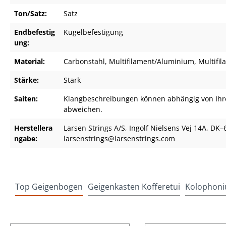
Ton/Satz:
Satz
Endbefestig
Kugelbefestigung
ung:
Material:
Carbonstahl
, Multifilament/Aluminium
, Multifi
Stärke:
Stark
Saiten:
Klangbeschreibungen können abhängig von Ihr
abweichen.
Herstellera
Larsen Strings A/S, Ingolf Nielsens Vej 14A, D
ngabe:
larsenstrings@larsenstrings.com
Top Geigenbogen
Geigenkasten Kofferetui
Kolophoni
Produktgalerie überspringen