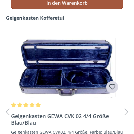
In den Warenkorb
Produktgalerie überspringen
Geigenkasten Kofferetui
Durchschnittliche Bewertung von 5 von 5 Sternen
Geigenkasten GEWA CVK 02 4/4 Größe
Blau/Blau
Geigenkasten GEWA CVK02, 4/4 Größe, Farbe: Blau/Blau