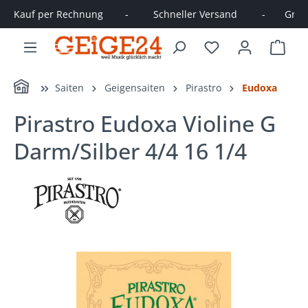
Kauf per Rechnung        -         Schneller Versand         -       Große
alt springen
Ware
Home
Saiten
Geigensaiten
Pirastro
Eudoxa
Pirastro Eudoxa Violine G
Darm/Silber 4/4 16 1/4
Bildergalerie überspringen