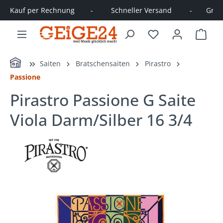
Kauf per Rechnung        -         Schneller Versand         -       Große
alt springen
Ware
Home
Saiten
Bratschensaiten
Pirastro
Passione
Pirastro Passione G Saite
Viola Darm/Silber 16 3/4
Bildergalerie überspringen