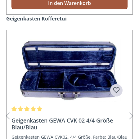
In den Warenkorb
Produktgalerie überspringen
Geigenkasten Kofferetui
Durchschnittliche Bewertung von 5 von 5 Sternen
Geigenkasten GEWA CVK 02 4/4 Größe
Blau/Blau
Geigenkasten GEWA CVK02, 4/4 Größe, Farbe: Blau/Blau