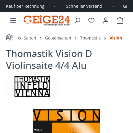
Kauf per Rechnung        -         Schneller Versand         -       Große
alt springen
Ware
Home
Saiten
Geigensaiten
Thomastik
Vision
Thomastik Vision D
Violinsaite 4/4 Alu
Bildergalerie überspringen